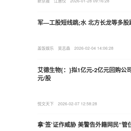
新京报
江惠仪
2026-01-28 09:16:28
军—工股短线跳;水 北方长龙等多股
盖饭娱乐
吴志森
2026-02-04 14:06:28
艾德生物{：}拟1亿元-2亿元回购公司
元/股
悦文天下
2026-02-07 12:58:28
拿‘签’证作威胁 美警告外籍网民“管