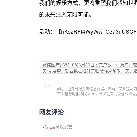
我们的娱乐方式，更将重塑我们感知世
的未来注入无限可能。
活动：【
hKszRFt4WyWwhC373uUSCF
赛诺医疗(.688108)6月30日股东户数1.11万户，
美:元展望：就业数据推升美联储降息预期，美元
声明：证券时报力求信息真实、准确，文章提及内
下载“证券时报”官方APP，或关注官方微信公众
网友评论
登录
后可以发言