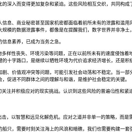
的深入而变得更加复杂和紧迫。这些风险相互交织，共同构成了
。
人信息、商业秘密甚至国家机密都面临着前所未有的泄露和滥用
规模的数据泄露事件，都像是在提醒我们，数字世界并非净土，隐
的信息素养，已成为当务之急。
生物多样性丧失、环境污染等问题，正在以前所未有的速度侵蚀
键的十字路口，是继续以牺牲环境为代价追求经济增长，还是积
剧、价值观冲突等问题，可能引发社会动荡和不稳定。当一部分群
会，促进不同群体之间的理解与和谐，是维护社会稳定的关键。
密切关注并积极应对的现实挑战。认识到这些风险的普遍🤔性和
动出击，以智慧和远见化解危机。应对之道并非单一的策略，而是
中的船只，需要时刻关注海上的风浪和暗礁，我们也需要构建一套