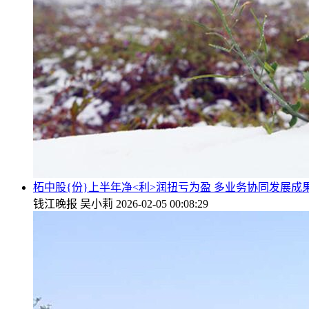
柘中股{份}上半年净<利>润扭亏为盈 多业务协同发展成
钱江晚报
吴小莉
2026-02-05 00:08:29