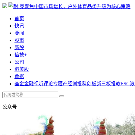
首页
快讯
要闻
股市
新股
信披+
公司
港美股
数据
基金
金融
视听
评论
专题
产经
创投
科创板
新三板
投教
ESG
滚
公众号