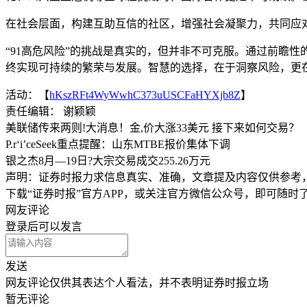
在社会层面，构建互助互信的社区，增强社会凝聚力，共同应
“91高危风险”的挑战是真实的，但并非不可克服。通过前瞻
终实现可持续的繁荣与发展。智慧的选择，在于洞察风险，更
活动：【
hKszRFt4WyWwhC373uUSCFaHYXjb8Z
】
责任编辑： 谢颖颖
美联储传来两则!大消息！金,价大涨33美元 接下来如何交易？
P.r‘i’ceSeek重点提醒：山东MTBE报价集体下调
银之杰8月—19日?大宗交易成交255.26万元
声明：证券时报力求信息真实、准确，文章提及内容仅供参考
下载“证券时报”官方APP，或关注官方微信公众号，即可随
网友评论
登录
后可以发言
发送
网友评论仅供其表达个人看法，并不表明证券时报立场
暂无评论