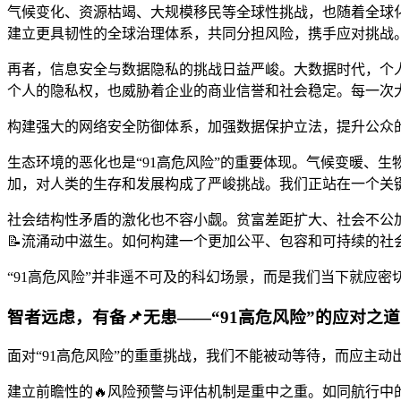
气候变化、资源枯竭、大规模移民等全球性挑战，也随着全球化
建立更具韧性的全球治理体系，共同分担风险，携手应对挑战
再者，信息安全与数据隐私的挑战日益严峻。大数据时代，个
个人的隐私权，也威胁着企业的商业信誉和社会稳定。每一次大
构建强大的网络安全防御体系，加强数据保护立法，提升公众
生态环境的恶化也是“91高危风险”的重要体现。气候变暖、
加，对人类的生存和发展构成了严峻挑战。我们正站在一个关
社会结构性矛盾的激化也不容小觑。贫富差距扩大、社会不公加
📝流涌动中滋生。如何构建一个更加公平、包容和可持续的社
“91高危风险”并非遥不可及的科幻场景，而是我们当下就应
智者远虑，有备📌无患——“91高危风险”的应对之道
面对“91高危风险”的重重挑战，我们不能被动等待，而应主
建立前瞻性的🔥风险预警与评估机制是重中之重。如同航行